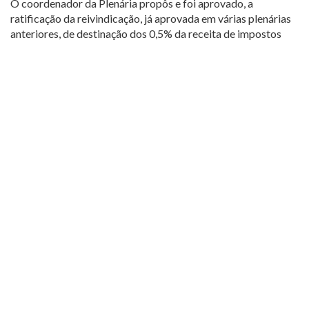
O coordenador da Plenária propôs e foi aprovado, a
ratificação da reivindicação, já aprovada em várias plenárias
anteriores, de destinação dos 0,5% da receita de impostos
para o custeio de bolsas de estudo nas ICES, o apoio do
Fórum ao pleito dos estudantes de políticas públicas e das
ICES, que viabilizem as condições de permanência dos
mesmos nas instituições.
Também foi ratificado e decidido o reenvio para o Comung
da
Resolução da 15ª Plenária
, sob a justificativa de que a
mesma permanece absolutamente atual e não tendo havido
até hoje qualquer manifestação do Comung sobre a mesma.
Copyright 2012-2024
Fórum das Comunitárias
| Todos os direitos
reservados.