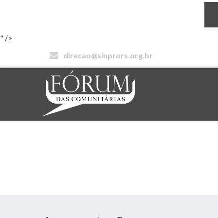
" />
direcao@sinprors.org.br